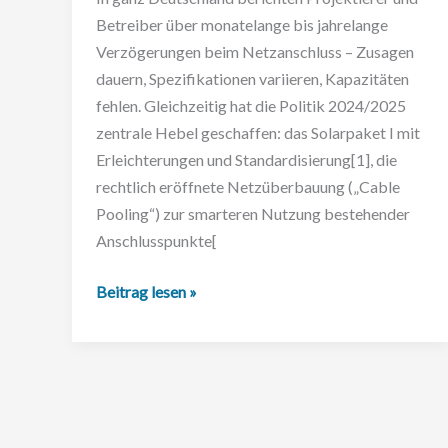
Betreiber über monatelange bis jahrelange
Verzögerungen beim Netzanschluss – Zusagen
dauern, Spezifikationen variieren, Kapazitäten
fehlen. Gleichzeitig hat die Politik 2024/2025
zentrale Hebel geschaffen: das Solarpaket I mit
Erleichterungen und Standardisierung[1], die
rechtlich eröffnete Netzüberbauung („Cable
Pooling“) zur smarteren Nutzung bestehender
Anschlusspunkte[
Erleichterungen
Beitrag lesen »
beim
Netzanschluss:
Warum
soll
die