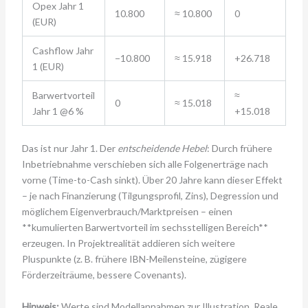
Opex Jahr 1
10.800
≈ 10.800
0
(EUR)
Cashflow Jahr
−10.800
≈ 15.918
+26.718
1 (EUR)
Barwertvorteil
≈
0
≈ 15.018
Jahr 1 @6 %
+15.018
Das ist nur Jahr 1. Der
entscheidende Hebel
: Durch frühere
Inbetriebnahme verschieben sich alle Folgenerträge nach
vorne (Time-to-Cash sinkt). Über 20 Jahre kann dieser Effekt
– je nach Finanzierung (Tilgungsprofil, Zins), Degression und
möglichem Eigenverbrauch/Marktpreisen – einen
**kumulierten Barwertvorteil im sechsstelligen Bereich**
erzeugen. In Projektrealität addieren sich weitere
Pluspunkte (z. B. frühere IBN-Meilensteine, zügigere
Förderzeiträume, bessere Covenants).
Hinweis:
Werte sind Modellannahmen zur Illustration. Reale