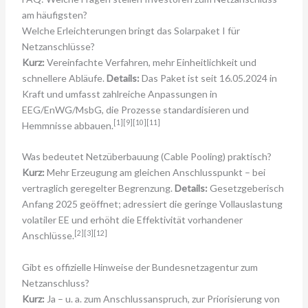
am häufigsten?
Welche Erleichterungen bringt das Solarpaket I für
Netzanschlüsse?
Kurz:
Vereinfachte Verfahren, mehr Einheitlichkeit und
schnellere Abläufe.
Details:
Das Paket ist seit 16.05.2024 in
Kraft und umfasst zahlreiche Anpassungen in
EEG/EnWG/MsbG, die Prozesse standardisieren und
[1][9][10][11]
Hemmnisse abbauen.
Was bedeutet Netzüberbauung (Cable Pooling) praktisch?
Kurz:
Mehr Erzeugung am gleichen Anschlusspunkt – bei
vertraglich geregelter Begrenzung.
Details:
Gesetzgeberisch
Anfang 2025 geöffnet; adressiert die geringe Vollauslastung
volatiler EE und erhöht die Effektivität vorhandener
[2][3][12]
Anschlüsse.
Gibt es offizielle Hinweise der Bundesnetzagentur zum
Netzanschluss?
Kurz:
Ja – u. a. zum Anschlussanspruch, zur Priorisierung von