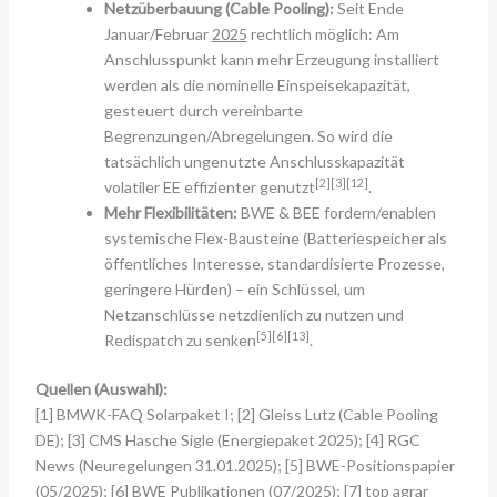
Netzüberbauung (Cable Pooling):
Seit Ende
Januar/Februar
2025
rechtlich möglich: Am
Anschlusspunkt kann mehr Erzeugung installiert
werden als die nominelle Einspeisekapazität,
gesteuert durch vereinbarte
Begrenzungen/Abregelungen. So wird die
tatsächlich ungenutzte Anschlusskapazität
[2][3][12]
volatiler EE effizienter genutzt
.
Mehr Flexibilitäten:
BWE & BEE fordern/enablen
systemische Flex-Bausteine (Batteriespeicher als
öffentliches Interesse, standardisierte Prozesse,
geringere Hürden) – ein Schlüssel, um
Netzanschlüsse netzdienlich zu nutzen und
[5][6][13]
Redispatch zu senken
.
Quellen (Auswahl):
[1] BMWK-FAQ Solarpaket I; [2] Gleiss Lutz (Cable Pooling
DE); [3] CMS Hasche Sigle (Energiepaket 2025); [4] RGC
News (Neuregelungen 31.01.2025); [5] BWE-Positionspapier
(05/2025); [6] BWE Publikationen (07/2025); [7] top agrar