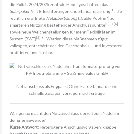
die Politik 2024/2025 zentrale Hebel geschaffen: das
[1]
Solarpaket I
mit Erleichterungen und Standardisierung
, die
rechtlich eröffnete
Netzüberbauung
(„Cable Pooling“) zur
[2][3][4]
smarteren Nutzung bestehender Anschlusspunkte
sowie neue Weichenstellungen für mehr Flexibilitäten im
[5][6]
System (BWE)
. Werden diese Maßnahmen zügig
vollzogen, entschärft das den Flaschenhals – und Investoren
profitieren unmittelbar.
Netzanschluss als Engpass: Ohne klare Standards und
schnelle Zusagen verzögern sich Erträge.
Was genau macht den Netzanschluss derzeit zum Nadelöhr
der Energiewende?
Kurze Antwort:
Heterogene Anschlussvorgaben, knappe
Kapazitäten an Umspannwerken und lange