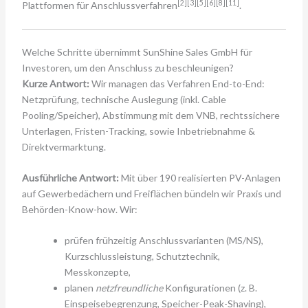
[2][3][5][6][8][11]
Plattformen für Anschlussverfahren
.
Welche Schritte übernimmt SunShine Sales GmbH für
Investoren, um den Anschluss zu beschleunigen?
Kurze Antwort:
Wir managen das Verfahren End-to-End:
Netzprüfung, technische Auslegung (inkl. Cable
Pooling/Speicher), Abstimmung mit dem VNB, rechtssichere
Unterlagen, Fristen-Tracking, sowie Inbetriebnahme &
Direktvermarktung.
Ausführliche Antwort:
Mit über 190 realisierten PV-Anlagen
auf Gewerbedächern und Freiflächen bündeln wir Praxis und
Behörden-Know-how. Wir:
prüfen frühzeitig Anschlussvarianten (MS/NS),
Kurzschlussleistung, Schutztechnik,
Messkonzepte,
planen
netzfreundliche
Konfigurationen (z. B.
Einspeisebegrenzung, Speicher-Peak-Shaving),