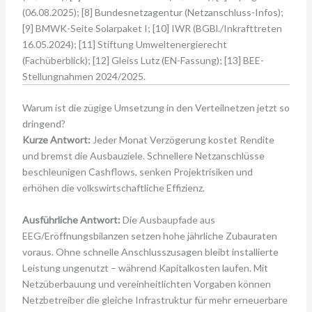
(06.08.2025); [8] Bundesnetzagentur (Netzanschluss-Infos);
[9] BMWK-Seite Solarpaket I; [10] IWR (BGBl./Inkrafttreten
16.05.2024); [11] Stiftung Umweltenergierecht
(Fachüberblick); [12] Gleiss Lutz (EN-Fassung); [13] BEE-
Stellungnahmen 2024/2025.
Warum ist die zügige Umsetzung in den Verteilnetzen jetzt so
dringend?
Kurze Antwort:
Jeder Monat Verzögerung kostet Rendite
und bremst die Ausbauziele. Schnellere Netzanschlüsse
beschleunigen Cashflows, senken Projektrisiken und
erhöhen die volkswirtschaftliche Effizienz.
Ausführliche Antwort:
Die Ausbaupfade aus
EEG/Eröffnungsbilanzen setzen hohe jährliche Zubauraten
voraus. Ohne schnelle Anschlusszusagen bleibt installierte
Leistung ungenutzt – während Kapitalkosten laufen. Mit
Netzüberbauung und vereinheitlichten Vorgaben können
Netzbetreiber die gleiche Infrastruktur für mehr erneuerbare