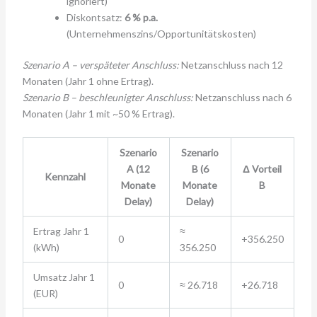
ignoriert)
Diskontsatz:
6 % p.a.
(Unternehmenszins/Opportunitätskosten)
Szenario A – verspäteter Anschluss:
Netzanschluss nach 12
Monaten (Jahr 1 ohne Ertrag).
Szenario B – beschleunigter Anschluss:
Netzanschluss nach 6
Monaten (Jahr 1 mit ~50 % Ertrag).
Szenario
Szenario
A (12
B (6
Δ Vorteil
Kennzahl
Monate
Monate
B
Delay)
Delay)
Ertrag Jahr 1
≈
0
+356.250
(kWh)
356.250
Umsatz Jahr 1
0
≈ 26.718
+26.718
(EUR)