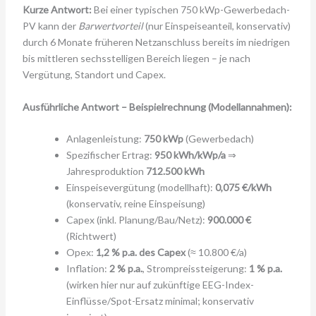
Kurze Antwort:
Bei einer typischen 750 kWp-Gewerbedach-
PV kann der
Barwertvorteil
(nur Einspeiseanteil, konservativ)
durch 6 Monate früheren Netzanschluss bereits im niedrigen
bis mittleren sechsstelligen Bereich liegen – je nach
Vergütung, Standort und Capex.
Ausführliche Antwort – Beispielrechnung (Modellannahmen):
Anlagenleistung:
750 kWp
(Gewerbedach)
Spezifischer Ertrag:
950 kWh/kWp/a
⇒
Jahresproduktion
712.500 kWh
Einspeisevergütung (modellhaft):
0,075 €/kWh
(konservativ, reine Einspeisung)
Capex (inkl. Planung/Bau/Netz):
900.000 €
(Richtwert)
Opex:
1,2 % p.a. des Capex
(≈ 10.800 €/a)
Inflation:
2 % p.a.
, Strompreissteigerung:
1 % p.a.
(wirken hier nur auf zukünftige EEG-Index-
Einflüsse/Spot-Ersatz minimal; konservativ