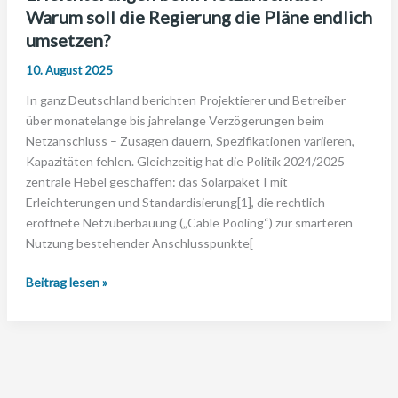
Warum soll die Regierung die Pläne endlich
umsetzen?
10. August 2025
In ganz Deutschland berichten Projektierer und Betreiber
über monatelange bis jahrelange Verzögerungen beim
Netzanschluss – Zusagen dauern, Spezifikationen variieren,
Kapazitäten fehlen. Gleichzeitig hat die Politik 2024/2025
zentrale Hebel geschaffen: das Solarpaket I mit
Erleichterungen und Standardisierung[1], die rechtlich
eröffnete Netzüberbauung („Cable Pooling“) zur smarteren
Nutzung bestehender Anschlusspunkte[
Erleichterungen
Beitrag lesen »
beim
Netzanschluss:
Warum
soll
die