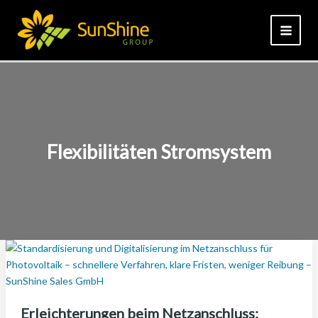
Zum
Inhalt
springen
Flexibilitäten Stromsystem
Erleichterungen beim Netzanschluss: