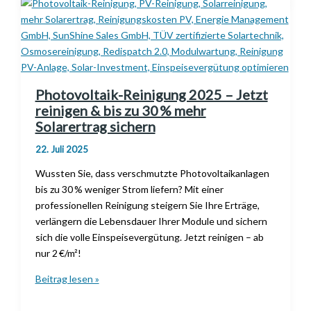
Netzbetreibern
treffen
Solar-
Investoren
deutschlandweit
Photovoltaik-Reinigung 2025 – Jetzt
reinigen & bis zu 30 % mehr
Solarertrag sichern
22. Juli 2025
Wussten Sie, dass verschmutzte Photovoltaikanlagen
bis zu 30 % weniger Strom liefern? Mit einer
professionellen Reinigung steigern Sie Ihre Erträge,
verlängern die Lebensdauer Ihrer Module und sichern
sich die volle Einspeisevergütung. Jetzt reinigen – ab
nur 2 €/m²!
Photovoltaik-
Beitrag lesen »
Reinigung
2025