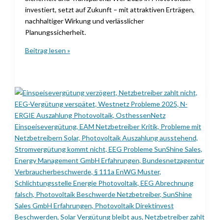
investiert, setzt auf Zukunft – mit attraktiven Erträgen,
nachhaltiger Wirkung und verlässlicher
Planungssicherheit.
Einspeisevergütung
Beitrag lesen »
2025:
Wie
sichern
sich
Investoren
jetzt
planbare
Erträge
–
und
warum
lohnt
sich
der
Einstieg