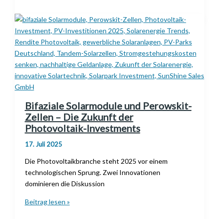
–
Jetzt
reinigen
&
bis
zu
30 %
mehr
Solarertrag
Bifaziale Solarmodule und Perowskit-
sichern
Zellen – Die Zukunft der
Photovoltaik-Investments
17. Juli 2025
Die Photovoltaikbranche steht 2025 vor einem
technologischen Sprung. Zwei Innovationen
dominieren die Diskussion
Bifaziale
Beitrag lesen »
Solarmodule