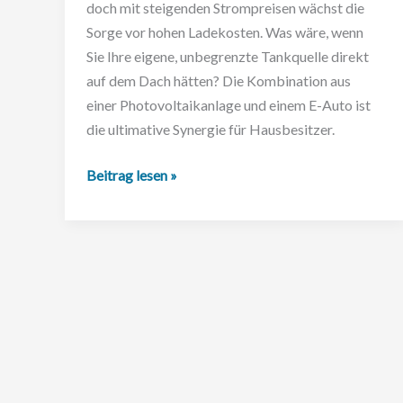
doch mit steigenden Strompreisen wächst die
Sorge vor hohen Ladekosten. Was wäre, wenn
Sie Ihre eigene, unbegrenzte Tankquelle direkt
auf dem Dach hätten? Die Kombination aus
einer Photovoltaikanlage und einem E-Auto ist
die ultimative Synergie für Hausbesitzer.
Wie
Beitrag lesen »
laden
Sie
Ihr
E-
Auto
mit
Photovoltaik
und
machen