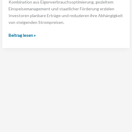
Kombination aus Eigenverbrauchsoptimierung, gezieltem
Einspeisemanagement und staatlicher Förderung erzielen
Investoren planbare Erträge und reduzieren ihre Abhängigkeit
von steigenden Strompreisen.
Warum
Beitrag lesen »
ist
ein
Photovoltaik-
Investment
mit
Stromspeicher
2025
besonders
lukrativ?
© 2025 SunShine Sales GmbH –
Impressum
|
Datenschutz