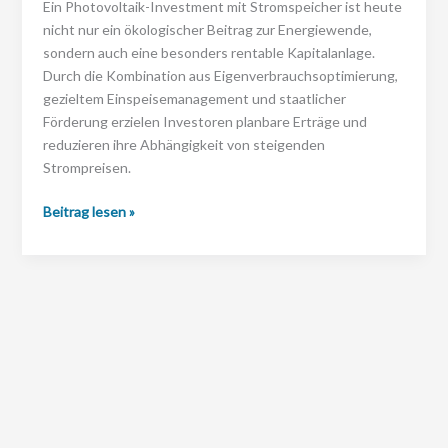
Ein Photovoltaik-Investment mit Stromspeicher ist heute
nicht nur ein ökologischer Beitrag zur Energiewende,
sondern auch eine besonders rentable Kapitalanlage.
Durch die Kombination aus Eigenverbrauchsoptimierung,
gezieltem Einspeisemanagement und staatlicher
Förderung erzielen Investoren planbare Erträge und
reduzieren ihre Abhängigkeit von steigenden
Strompreisen.
Warum
Beitrag lesen »
ist
ein
Photovoltaik-
Investment
mit
Stromspeicher
2025
besonders
lukrativ?