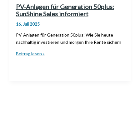
PV-Anlagen für Generation 50plus:
SunShine Sales informiert
16. Juli 2025
PV-Anlagen für Generation 50plus: Wie Sie heute
nachhaltig investieren und morgen Ihre Rente sichern
PV-
Beitrag lesen »
Anlagen
für
Generation
50plus:
SunShine
Sales
informiert