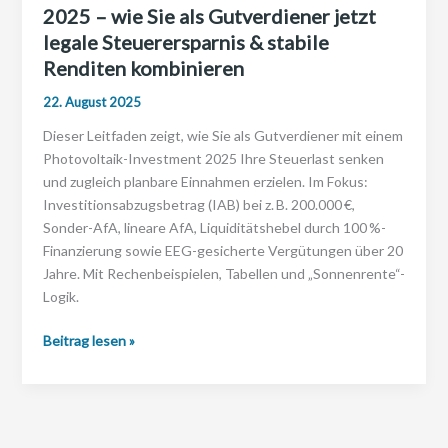
2025 – wie Sie als Gutverdiener jetzt
legale Steuerersparnis & stabile
Renditen kombinieren
22. August 2025
Dieser Leitfaden zeigt, wie Sie als Gutverdiener mit einem
Photovoltaik-Investment 2025 Ihre Steuerlast senken
und zugleich planbare Einnahmen erzielen. Im Fokus:
Investitionsabzugsbetrag (IAB) bei z. B. 200.000 €,
Sonder-AfA, lineare AfA, Liquiditätshebel durch 100 %-
Finanzierung sowie EEG-gesicherte Vergütungen über 20
Jahre. Mit Rechenbeispielen, Tabellen und „Sonnenrente“-
Logik.
Photovoltaik
Beitrag lesen »
Investment
Steuervorteile
2025
–