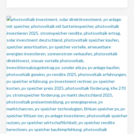
im
Fokus:
Photovoltaik-
Investments
mit
Speicher
–
Chancen
2025
mit
SunShine
Sales