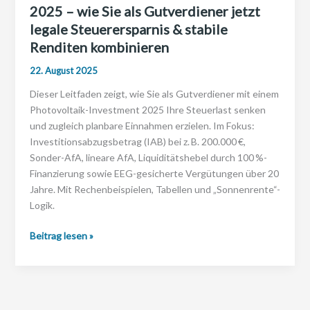
2025 – wie Sie als Gutverdiener jetzt
legale Steuerersparnis & stabile
Renditen kombinieren
22. August 2025
Dieser Leitfaden zeigt, wie Sie als Gutverdiener mit einem
Photovoltaik-Investment 2025 Ihre Steuerlast senken
und zugleich planbare Einnahmen erzielen. Im Fokus:
Investitionsabzugsbetrag (IAB) bei z. B. 200.000 €,
Sonder-AfA, lineare AfA, Liquiditätshebel durch 100 %-
Finanzierung sowie EEG-gesicherte Vergütungen über 20
Jahre. Mit Rechenbeispielen, Tabellen und „Sonnenrente“-
Logik.
Photovoltaik
Beitrag lesen »
Investment
Steuervorteile
2025
–