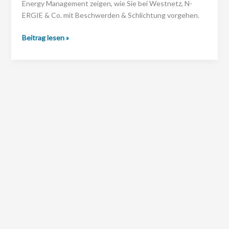
Energy Management zeigen, wie Sie bei Westnetz, N-
ERGIE & Co. mit Beschwerden & Schlichtung vorgehen.
Einspeisevergütung
Beitrag lesen »
verspätet:
Probleme
bei
Netzbetreibern
treffen
Solar-
Investoren
deutschlandweit
© 2025 SunShine Sales GmbH –
Impressum
|
Datenschutz
Unsere Partner:
SunShine Sales
|
Energy Management
|
All About Sun
|
Dachsanierung Kostenlos
|
Photovoltaik Invest