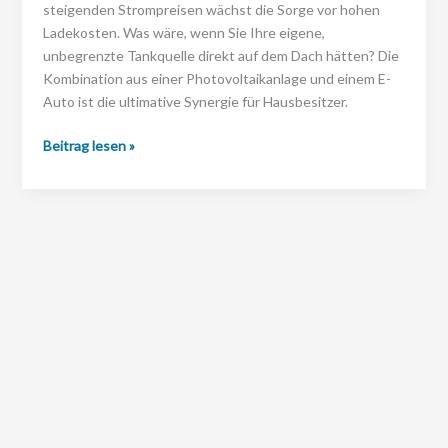
steigenden Strompreisen wächst die Sorge vor hohen
Ladekosten. Was wäre, wenn Sie Ihre eigene,
unbegrenzte Tankquelle direkt auf dem Dach hätten? Die
Kombination aus einer Photovoltaikanlage und einem E-
Auto ist die ultimative Synergie für Hausbesitzer.
Wie
Beitrag lesen »
laden
Sie
Ihr
E-
Auto
mit
Photovoltaik
und
machen
sich
von
Strompreisen
© 2025 SunShine Sales GmbH –
Impressum
|
Datenschutz
und