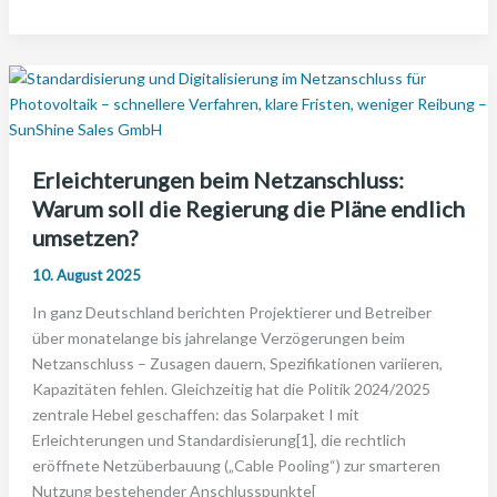
2025:
Wie
sichern
sich
Investoren
jetzt
planbare
Erleichterungen beim Netzanschluss:
Erträge
Warum soll die Regierung die Pläne endlich
–
umsetzen?
und
warum
10. August 2025
lohnt
In ganz Deutschland berichten Projektierer und Betreiber
sich
über monatelange bis jahrelange Verzögerungen beim
der
Netzanschluss – Zusagen dauern, Spezifikationen variieren,
Einstieg
Kapazitäten fehlen. Gleichzeitig hat die Politik 2024/2025
mit
zentrale Hebel geschaffen: das Solarpaket I mit
SunShine
Erleichterungen und Standardisierung[1], die rechtlich
besonders?
eröffnete Netzüberbauung („Cable Pooling“) zur smarteren
Nutzung bestehender Anschlusspunkte[