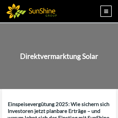
Zum
Inhalt
springen
Direktvermarktung Solar
Einspeisevergütung 2025: Wie sichern sich
Investoren jetzt planbare Erträge – und
warum lohnt sich der Einstieg mit SunShine