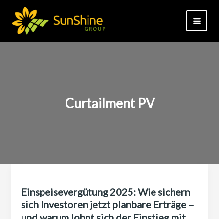
Zum
Inhalt
springen
Curtailment PV
Einspeisevergütung 2025: Wie sichern
sich Investoren jetzt planbare Erträge –
und warum lohnt sich der Einstieg mit