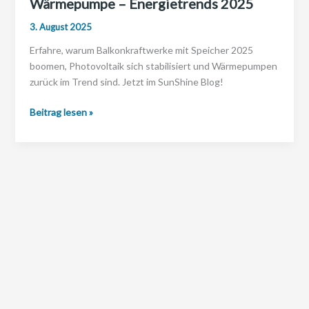
Wärmepumpe – Energietrends 2025
3. August 2025
Erfahre, warum Balkonkraftwerke mit Speicher 2025
boomen, Photovoltaik sich stabilisiert und Wärmepumpen
zurück im Trend sind. Jetzt im SunShine Blog!
Balkonkraftwerk,
Beitrag lesen »
Speicher
&
Wärmepumpe
–
Energietrends
2025