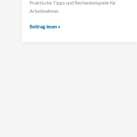
Praktische Tipps und Rechenbeispiele für
Arbeitnehmer.
Abfindung
Beitrag lesen »
versteuern
2025:
Was
Arbeitnehmer
über
die
neuen
Regelungen
wissen
müssen