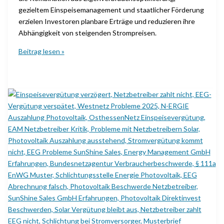
gezieltem Einspeisemanagement und staatlicher Förderung
erzielen Investoren planbare Erträge und reduzieren ihre
Abhängigkeit von steigenden Strompreisen.
Warum
Beitrag lesen »
ist
ein
Photovoltaik-
Investment
mit
Stromspeicher
2025
besonders
lukrativ?