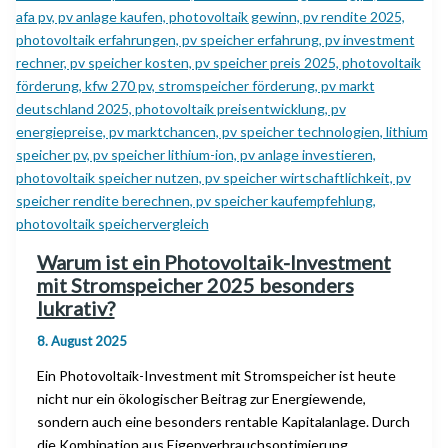
von
Strompreisen
und
Tankstellen
unabhängig?
Warum ist ein Photovoltaik-Investment
mit Stromspeicher 2025 besonders
lukrativ?
8. August 2025
Ein Photovoltaik-Investment mit Stromspeicher ist heute
nicht nur ein ökologischer Beitrag zur Energiewende,
sondern auch eine besonders rentable Kapitalanlage. Durch
die Kombination aus Eigenverbrauchsoptimierung,