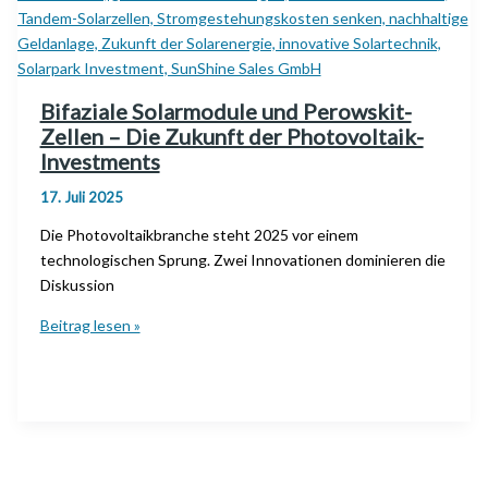
bis
zu
30 %
mehr
Bifaziale Solarmodule und Perowskit-
Solarertrag
Zellen – Die Zukunft der Photovoltaik-
sichern
Investments
17. Juli 2025
Die Photovoltaikbranche steht 2025 vor einem
technologischen Sprung. Zwei Innovationen dominieren die
Diskussion
Bifaziale
Beitrag lesen »
Solarmodule
und
Perowskit-
Zellen
–
Die