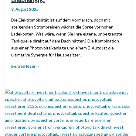
9. August 2025
Die Elektromobilität ist auf dem Vormarsch, doch mit
steigenden Strompreisen wächst die Sorge vor hohen
Ladekosten. Was wäre, wenn Sie Ihre eigene, unbegrenzte
Tankquelle direkt auf dem Dach hätten? Die Kombination
aus einer Photovoltaikanlage und einem E-Auto ist die
ultimative Synergie für Hausbesitzer.
Wie
Beitrag lesen »
laden
Sie
Ihr
E-
Auto
mit
Photovoltaik
und
machen
sich