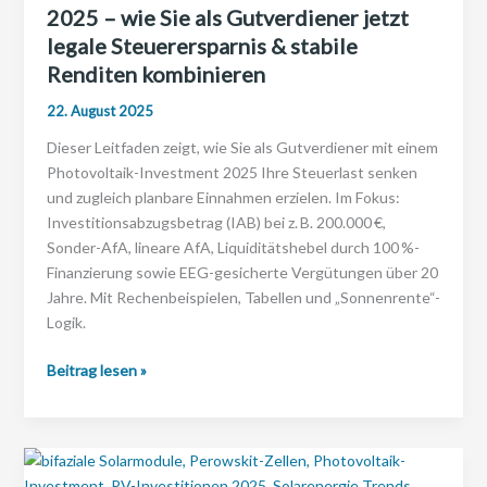
2025 – wie Sie als Gutverdiener jetzt
legale Steuerersparnis & stabile
Renditen kombinieren
22. August 2025
Dieser Leitfaden zeigt, wie Sie als Gutverdiener mit einem
Photovoltaik-Investment 2025 Ihre Steuerlast senken
und zugleich planbare Einnahmen erzielen. Im Fokus:
Investitionsabzugsbetrag (IAB) bei z. B. 200.000 €,
Sonder-AfA, lineare AfA, Liquiditätshebel durch 100 %-
Finanzierung sowie EEG-gesicherte Vergütungen über 20
Jahre. Mit Rechenbeispielen, Tabellen und „Sonnenrente“-
Logik.
Photovoltaik
Beitrag lesen »
Investment
Steuervorteile
2025
–