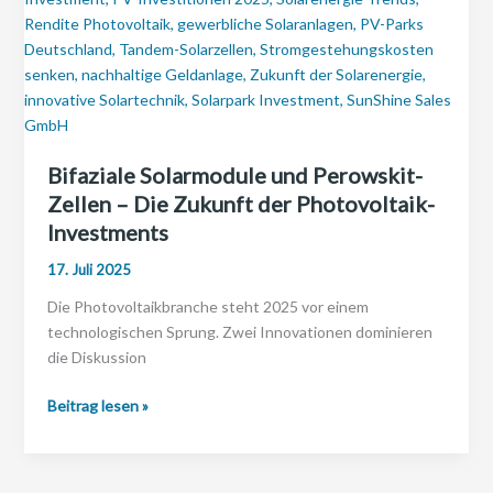
wie
Sie
als
Gutverdiener
jetzt
legale
Steuerersparnis
Bifaziale Solarmodule und Perowskit-
&
Zellen – Die Zukunft der Photovoltaik-
stabile
Investments
Renditen
kombinieren
17. Juli 2025
Die Photovoltaikbranche steht 2025 vor einem
technologischen Sprung. Zwei Innovationen dominieren
die Diskussion
Bifaziale
Beitrag lesen »
Solarmodule
und
Perowskit-