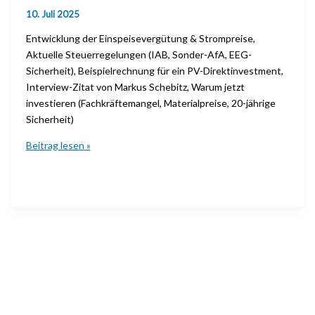
10. Juli 2025
Entwicklung der Einspeisevergütung & Strompreise,
Aktuelle Steuerregelungen (IAB, Sonder-AfA, EEG-
Sicherheit), Beispielrechnung für ein PV-Direktinvestment,
Interview-Zitat von Markus Schebitz, Warum jetzt
investieren (Fachkräftemangel, Materialpreise, 20-jährige
Sicherheit)
Warum
Beitrag lesen »
sich
ein
Photovoltaik-
Investment
2025
mehr
lohnt
als
je
zuvor