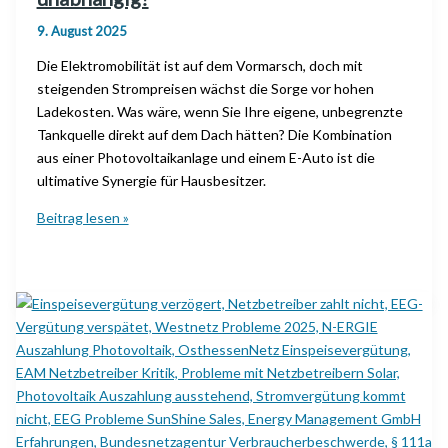
9. August 2025
Die Elektromobilität ist auf dem Vormarsch, doch mit
steigenden Strompreisen wächst die Sorge vor hohen
Ladekosten. Was wäre, wenn Sie Ihre eigene, unbegrenzte
Tankquelle direkt auf dem Dach hätten? Die Kombination
aus einer Photovoltaikanlage und einem E-Auto ist die
ultimative Synergie für Hausbesitzer.
Wie
Beitrag lesen »
laden
Sie
Ihr
E-
Auto
mit
Photovoltaik
und
machen
sich