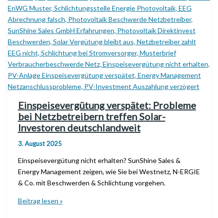
von
Strompreisen
und
Tankstellen
unabhängig?
Einspeisevergütung verspätet: Probleme
bei Netzbetreibern treffen Solar-
Investoren deutschlandweit
3. August 2025
Einspeisevergütung nicht erhalten? SunShine Sales &
Energy Management zeigen, wie Sie bei Westnetz, N-ERGIE
& Co. mit Beschwerden & Schlichtung vorgehen.
Einspeisevergütung
Beitrag lesen »
verspätet: